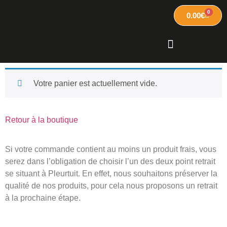
0
0.00
€
Vos évènements
Blog et les ateliers
Votre panier est actuellement vide.
Retour à la boutique
Si votre commande contient au moins un produit frais, vous
serez dans l’obligation de choisir l’un des deux point retrait
se situant à Pleurtuit. En effet, nous souhaitons préserver la
qualité de nos produits, pour cela nous proposons un retrait
à la prochaine étape.