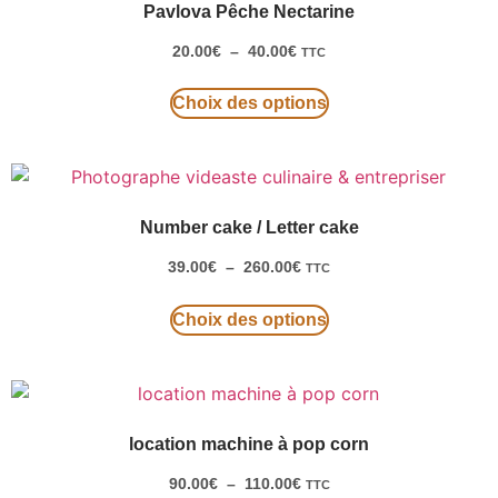
Pavlova Pêche Nectarine
20.00
€
–
40.00
€
TTC
Choix des options
Number cake / Letter cake
39.00
€
–
260.00
€
TTC
Choix des options
location machine à pop corn
90.00
€
–
110.00
€
TTC