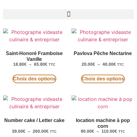
Saint-Honoré Framboise
Pavlova Pêche Nectarine
Vanille
18.80
€
–
65.80
€
20.00
€
–
40.00
€
TTC
TTC
Choix des options
Choix des options
Number cake / Letter cake
location machine à pop
corn
39.00
€
–
260.00
€
90.00
€
–
110.00
€
TTC
TTC