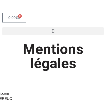
0
0.00
€
Mentions
légales
l.com
MÉREUC