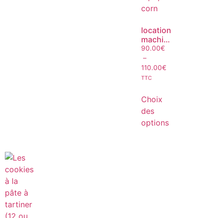
location
machine
à pop
90.00
€
corn
–
110.00
€
TTC
Choix
des
options