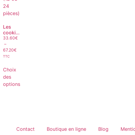
Les
cookies
à la
33.60
€
pâte à
–
tartiner
67.20
€
(12 ou
TTC
24
pièces)
Choix
des
options
Contact
Boutique en ligne
Blog
Mentio