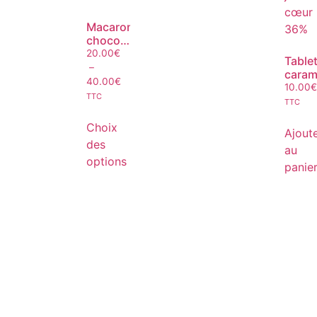
Macaron
chocolat
caramel
20.00
€
Table
–
caram
40.00
€
joli
10.00
€
TTC
cœur
TTC
36%
Choix
Ajout
des
au
options
panie